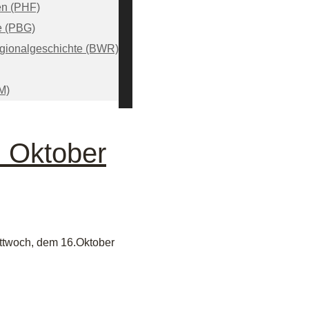
en (PHF)
e (PBG)
egionalgeschichte (BWR)
M)
 Oktober
ttwoch, dem 16.Oktober