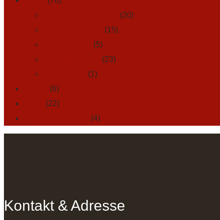
Archiv
(76)
Hist. Veranstaltungen
(20)
In eigener Sache
(15)
Publikationen
(5)
Veranstaltungen
(23)
Vermischtes
(1)
Events
(6)
News
(22)
Veröffentlichungen
(4)
Kontakt & Adresse