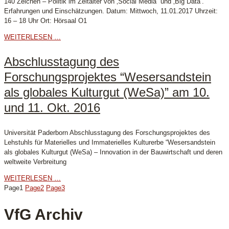
140 Zeichen – Politik im Zeitalter von ‚Social Media´ und ‚Big Data‘.
Erfahrungen und Einschätzungen. Datum: Mittwoch, 11.01.2017 Uhrzeit:
16 – 18 Uhr Ort: Hörsaal O1
WEITERLESEN …
Abschlusstagung des
Forschungsprojektes “Wesersandstein
als globales Kulturgut (WeSa)” am 10.
und 11. Okt. 2016
Universität Paderborn Abschlusstagung des Forschungsprojektes des
Lehstuhls für Materielles und Immaterielles Kulturerbe “Wesersandstein
als globales Kulturgut (WeSa) – Innovation in der Bauwirtschaft und deren
weltweite Verbreitung
WEITERLESEN …
Page
1
Page
2
Page
3
VfG Archiv