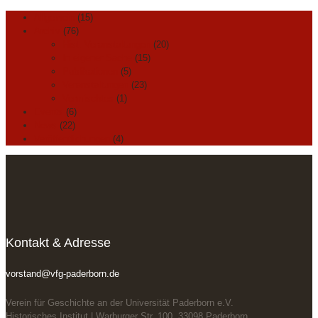
Allgemein
(15)
Archiv
(76)
Hist. Veranstaltungen
(20)
In eigener Sache
(15)
Publikationen
(5)
Veranstaltungen
(23)
Vermischtes
(1)
Events
(6)
News
(22)
Veröffentlichungen
(4)
Kontakt & Adresse
vorstand@vfg-paderborn.de
Verein für Geschichte an der Universität Paderborn e.V.
Historisches Institut | Warburger Str. 100, 33098 Paderborn