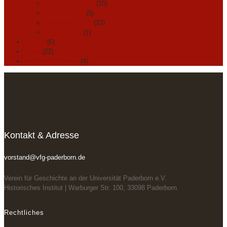
In eigener Sache
(15)
Publikationen
(5)
Veranstaltungen
(23)
Vermischtes
(1)
Events
(6)
News
(22)
Veröffentlichungen
(4)
Kontakt & Adresse
vorstand@vfg-paderborn.de
Verein für Geschichte an der Universität Paderborn e.V.
Historisches Institut | Warburger Str. 100, 33098 Paderborn
Rechtliches