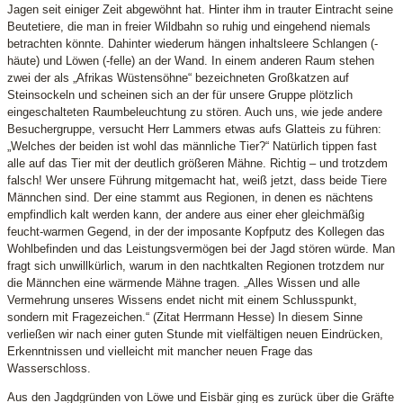
Jagen seit einiger Zeit abgewöhnt hat. Hinter ihm in trauter Eintracht seine
Beutetiere, die man in freier Wildbahn so ruhig und eingehend niemals
betrachten könnte. Dahinter wiederum hängen inhaltsleere Schlangen (-
häute) und Löwen (-felle) an der Wand. In einem anderen Raum stehen
zwei der als „Afrikas Wüstensöhne“ bezeichneten Großkatzen auf
Steinsockeln und scheinen sich an der für unsere Gruppe plötzlich
eingeschalteten Raumbeleuchtung zu stören. Auch uns, wie jede andere
Besuchergruppe, versucht Herr Lammers etwas aufs Glatteis zu führen:
„Welches der beiden ist wohl das männliche Tier?“ Natürlich tippen fast
alle auf das Tier mit der deutlich größeren Mähne. Richtig – und trotzdem
falsch! Wer unsere Führung mitgemacht hat, weiß jetzt, dass beide Tiere
Männchen sind. Der eine stammt aus Regionen, in denen es nächtens
empfindlich kalt werden kann, der andere aus einer eher gleichmäßig
feucht-warmen Gegend, in der der imposante Kopfputz des Kollegen das
Wohlbefinden und das Leistungsvermögen bei der Jagd stören würde. Man
fragt sich unwillkürlich, warum in den nachtkalten Regionen trotzdem nur
die Männchen eine wärmende Mähne tragen. „Alles Wissen und alle
Vermehrung unseres Wissens endet nicht mit einem Schlusspunkt,
sondern mit Fragezeichen.“ (Zitat Herrmann Hesse) In diesem Sinne
verließen wir nach einer guten Stunde mit vielfältigen neuen Eindrücken,
Erkenntnissen und vielleicht mit mancher neuen Frage das
Wasserschloss.
Aus den Jagdgründen von Löwe und Eisbär ging es zurück über die Gräfte