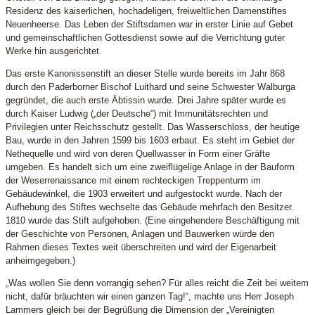
Residenz des kaiserlichen, hochadeligen, freiweltlichen Damenstiftes
Neuenheerse. Das Leben der Stiftsdamen war in erster Linie auf Gebet
und gemeinschaftlichen Gottesdienst sowie auf die Verrichtung guter
Werke hin ausgerichtet.
Das erste Kanonissenstift an dieser Stelle wurde bereits im Jahr 868
durch den Paderborner Bischof Luithard und seine Schwester Walburga
gegründet, die auch erste Äbtissin wurde. Drei Jahre später wurde es
durch Kaiser Ludwig („der Deutsche“) mit Immunitätsrechten und
Privilegien unter Reichsschutz gestellt. Das Wasserschloss, der heutige
Bau, wurde in den Jahren 1599 bis 1603 erbaut. Es steht im Gebiet der
Nethequelle und wird von deren Quellwasser in Form einer Gräfte
umgeben. Es handelt sich um eine zweiflügelige Anlage in der Bauform
der Weserrenaissance mit einem rechteckigen Treppenturm im
Gebäudewinkel, die 1903 erweitert und aufgestockt wurde. Nach der
Aufhebung des Stiftes wechselte das Gebäude mehrfach den Besitzer.
1810 wurde das Stift aufgehoben. (Eine eingehendere Beschäftigung mit
der Geschichte von Personen, Anlagen und Bauwerken würde den
Rahmen dieses Textes weit überschreiten und wird der Eigenarbeit
anheimgegeben.)
„Was wollen Sie denn vorrangig sehen? Für alles reicht die Zeit bei weitem
nicht, dafür bräuchten wir einen ganzen Tag!“, machte uns Herr Joseph
Lammers gleich bei der Begrüßung die Dimension der „Vereinigten