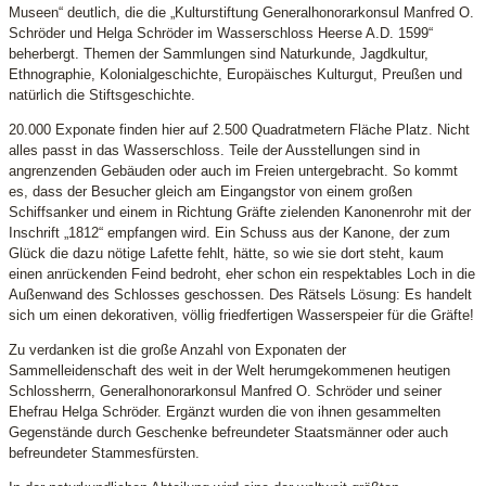
Museen“ deutlich, die die „Kulturstiftung Generalhonorarkonsul Manfred O.
Schröder und Helga Schröder im Wasserschloss Heerse A.D. 1599“
beherbergt. Themen der Sammlungen sind Naturkunde, Jagdkultur,
Ethnographie, Kolonialgeschichte, Europäisches Kulturgut, Preußen und
natürlich die Stiftsgeschichte.
20.000 Exponate finden hier auf 2.500 Quadratmetern Fläche Platz. Nicht
alles passt in das Wasserschloss. Teile der Ausstellungen sind in
angrenzenden Gebäuden oder auch im Freien untergebracht. So kommt
es, dass der Besucher gleich am Eingangstor von einem großen
Schiffsanker und einem in Richtung Gräfte zielenden Kanonenrohr mit der
Inschrift „1812“ empfangen wird. Ein Schuss aus der Kanone, der zum
Glück die dazu nötige Lafette fehlt, hätte, so wie sie dort steht, kaum
einen anrückenden Feind bedroht, eher schon ein respektables Loch in die
Außenwand des Schlosses geschossen. Des Rätsels Lösung: Es handelt
sich um einen dekorativen, völlig friedfertigen Wasserspeier für die Gräfte!
Zu verdanken ist die große Anzahl von Exponaten der
Sammelleidenschaft des weit in der Welt herumgekommenen heutigen
Schlossherrn, Generalhonorarkonsul Manfred O. Schröder und seiner
Ehefrau Helga Schröder. Ergänzt wurden die von ihnen gesammelten
Gegenstände durch Geschenke befreundeter Staatsmänner oder auch
befreundeter Stammesfürsten.