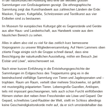
In der naturkundlichen Abteilung wird eine der weltweit größten
Sammlungen von Großsäugetieren gezeigt. Die ethnographische
Sammlung zeigt das Kunsthandwerk aus zahlreichen Ländern der Erde:
Masken, Figuren, Kultgefäße, Schnitzereien und Textilkunst aus vier
Erdteilen sind zu bestaunen.
Im Museum für europäisches Kulturgut gibt es Gegenstände und Geräte
aus alter Haus- und Landwirtschaft, aus Handwerk sowie aus dem
häuslichen Bereich zu sehen.
Alles in allem also viel zu viel für das zeitlich kurz bemessene
Vorprogramm zu unserer Mitgliederversammlung. Auf Herrn Lammers oben
zitierte Frage einigte sich die Gruppe schnell darauf, dass eine
Besichtigung der naturkundlichen Ausstellung, mithin ein Besuch „bei
Eisbär und Löwe“, wünschenswert sei.
Nach einer kurzen Einführung in die Entstehungsgeschichte der
Sammlungen im Erdgeschoss des Treppenturms ging es in die
beeindruckend vielfältige Sammlung von Tieren und Jagdexponaten und –
trophäen. Raum um Raum, verteilt über mehrere Stockwerke, ist gefüllt
mit mustergültig präparierten Tieren. Lebensgroße Gazellen, Antilopen,
teils mit imposant geschwungenen, teils auch schon Furcht einflößenden
Hörnern stehen dort neben ihren Fressfeinden wie Löwe und Gepard. Der
Gepard, schnellstes Land-Raubtier der Welt, stellt im Schloss allerdings
keine Geschwindigkeitsrekorde mehr auf, da er sich umständehalber das