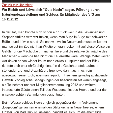
Zurück zur Übersicht
Wo Eisbär und Löwe sich “Gute Nacht” sagen. Führung durch
Naturkundeausstellung und Schloss für Mitglieder des VfG am
16.11.2012
In der Tat, man konnte sich schon ein Stück weit in die Savannen und
Steppen Afrikas versetzt fühlen, wenn man Auge in Auge mit schwarzen
Büffeln und Löwen stand. So nah wie wir im Naturkundemuseum kommt
man selbst im Zoo nicht an Wildtiere heran, bekommt auf diese Weise ein
Gefühl für die Mächtigkeit mancher Tiere und die relative Schwäche des
Menschen – wenn da halt nicht die Feuerwaffe wäre. Wenige Meter weiter
war davon schon wieder kaum noch etwas zu spüren und der Blick
richtete sich eher ehrfürchtig hinauf in die Gesichter stolz aufrecht
stehender Eis- und Braunbären. Irgendwo dann auch noch ein
ausgewachsener Elch, übermannsgroß, mit seinem gewaltig ausladenden
Geweih. Zoologische Begegnungen der besonderen Art waren angesagt,
als Teilnehmer unserer Mitgliederversammlung 2012 und weitere
interessierte Gäste einen Teil des Wasserschlosses Heerse und der darin
untergebrachten Sammlungen besichtigten.
Beim Wasserschloss Heerse, gleich gegenüber der im Volksmund
„Eggedom“ genannten ehemaligen Stiftskirche in Neuenheerse, einem
Ortsteil von Bad Driburg, gelegen, handelt es sich um die ehemalige