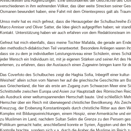
Ähnlichkeiten und Abgrenzungen. Eine Besonderheit der Geschichte des Osm
verschiedenen in ihm wohnenden Völker, das über weite Strecken seiner Gesch
Osmanen bewundert haben, eine Fahrt mit dem Orientexpress galt als Traum
Umso mehr hat es mich gefreut, dass die Herausgeber der Schulbuchreihe
E
Marco Anniser und Oliver Satter, die Idee gleich aufgegriffen haben; wir sta
Kontakt. Unterstützung haben wir auch erfahren von dem Redaktionsteam im V
Gefreut hat mich ebenfalls, dass meine Tochter Mafalda, die gerade am Ende 
den methodisch-didaktischen Teil verantwortet. Besondere Anliegen waren ihr
dass sie zu dem je individuellen Leistungsniveau einer Schülerin, eines S
jeder Mensch ein Individuum ist, mit je eigenen Stärken und seiner Art des 
erlernen, zu erfahren, dass der Austausch einen Zugewinn bringen kann für d
Das Coverfoto des Schulbuches zeigt die Haghia Sofia, Inbegriff einer kultur
Weisheit“ allein schon vom Namen her auf die griechische Geschichte am Bo
aus Griechenland, die hier als erste am Zugang zum Schwarzen Meer eine Sie
Schnittstelle zwischen Europa und Asien zur Hauptstadt des Römischen Reic
als Ausdruck einer weltumspannenden Herrschaft baute. Und schließlich Mehme
Herrscher über ein Reich mit überwiegend christlicher Bevölkerung. Als Zei
Kreuzzug, der Eroberung Konstantinopels durch christliche Ritter aus dem We
Komplex mit Bildungseinrichtungen, einem Hospiz, einer Armenküche und eine
zu Muslimen im Land, nachdem Sultan Selim die Grenze zu den Persern gesi
Politikum gemacht hatte; anschließend konnte er Syrien, Ägypten und den He
Kontrolle brachte, sondern sich v.a. durch die Araber die Muslime im Reich 