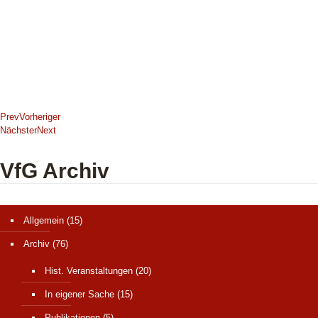
Prev
Vorheriger
Nächster
Next
VfG Archiv
Allgemein
(15)
Archiv
(76)
Hist. Veranstaltungen
(20)
In eigener Sache
(15)
Publikationen
(5)