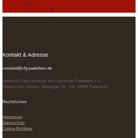
News
(22)
Veröffentlichungen
(4)
Kontakt & Adresse
vorstand@vfg-paderborn.de
Verein für Geschichte an der Universität Paderborn e.V.
Historisches Institut | Warburger Str. 100, 33098 Paderborn
Rechtliches
Impressum
Datenschutz
Cookie-Richtlinie