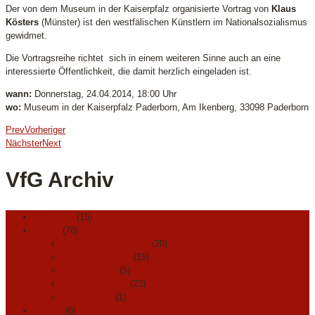
Der von dem Museum in der Kaiserpfalz organisierte Vortrag von
Klaus
Kösters
(Münster) ist den westfälischen Künstlern im Nationalsozialismus
gewidmet.
Die Vortragsreihe richtet sich in einem weiteren Sinne auch an eine
interessierte Öffentlichkeit, die damit herzlich eingeladen ist.
wann:
Donnerstag, 24.04.2014, 18:00 Uhr
wo:
Museum in der Kaiserpfalz Paderborn, Am Ikenberg, 33098 Paderborn
Prev
Vorheriger
Nächster
Next
VfG Archiv
Allgemein
(15)
Archiv
(76)
Hist. Veranstaltungen
(20)
In eigener Sache
(15)
Publikationen
(5)
Veranstaltungen
(23)
Vermischtes
(1)
Events
(6)