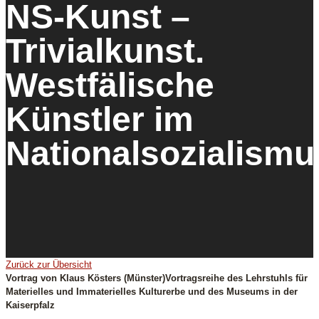
NS-Kunst –
Trivialkunst.
Westfälische
Künstler im
Nationalsozialismu
Zurück zur Übersicht
Vortrag von Klaus Kösters (Münster)Vortragsreihe des Lehrstuhls für
Materielles und Immaterielles Kulturerbe und des Museums in der
Kaiserpfalz